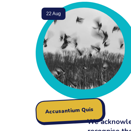
22 Aug
Accusantium Quis
We acknowled
recognise the