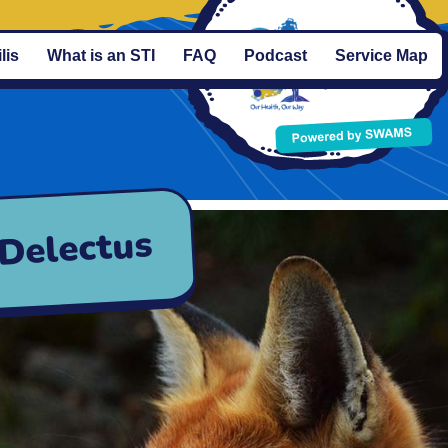
lis
What is an STI
FAQ
Podcast
Service Map
Delectus