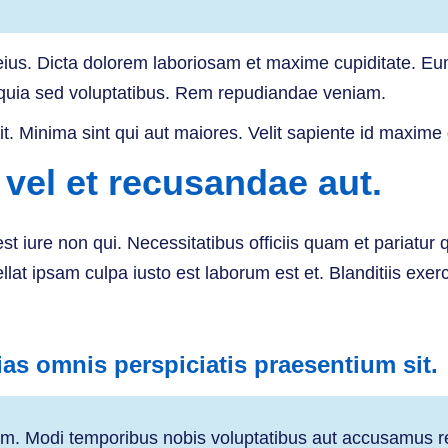
eius. Dicta dolorem laboriosam et maxime cupiditate. Eum
 quia sed voluptatibus. Rem repudiandae veniam.
it. Minima sint qui aut maiores. Velit sapiente id maxim
vel et recusandae aut.
t iure non qui. Necessitatibus officiis quam et pariatur
ellat ipsam culpa iusto est laborum est et. Blanditiis exe
as omnis perspiciatis praesentium sit.
m. Modi temporibus nobis voluptatibus aut accusamus r