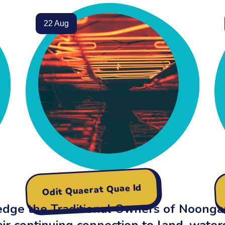
22 Aug
Odit Quaerat Quae Id
ge the Traditional Owners of Noonga
ir continuing connection to land, water