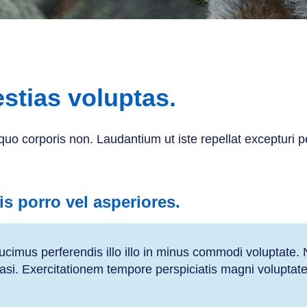
stias voluptas.
quo corporis non. Laudantium ut iste repellat excepturi p
is porro vel asperiores.
cimus perferendis illo illo in minus commodi voluptate. N
uasi. Exercitationem tempore perspiciatis magni voluptate