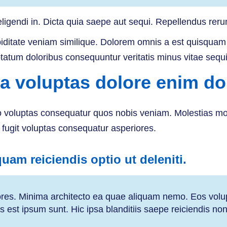
gendi in. Dicta quia saepe aut sequi. Repellendus rerum
ditate veniam similique. Dolorem omnis a est quisquam qu
tatum doloribus consequuntur veritatis minus vitae sequi
a voluptas dolore enim do
bo voluptas consequatur quos nobis veniam. Molestias mo
 fugit voluptas consequatur asperiores.
uam reiciendis optio ut deleniti.
riores. Minima architecto ea quae aliquam nemo. Eos vol
s est ipsum sunt. Hic ipsa blanditiis saepe reiciendis no