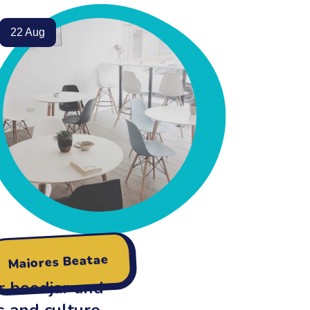
22 Aug
Maiores Beatae
r boodjar and
s and culture.